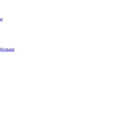
ре
 больше