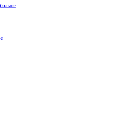
 больше
ре