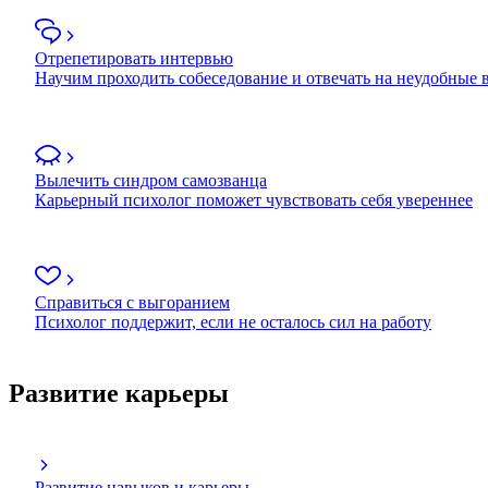
Отрепетировать интервью
Научим проходить собеседование и отвечать на неудобные
Вылечить синдром самозванца
Карьерный психолог поможет чувствовать себя увереннее
Справиться с выгоранием
Психолог поддержит, если не осталось сил на работу
Развитие карьеры
Развитие навыков и карьеры